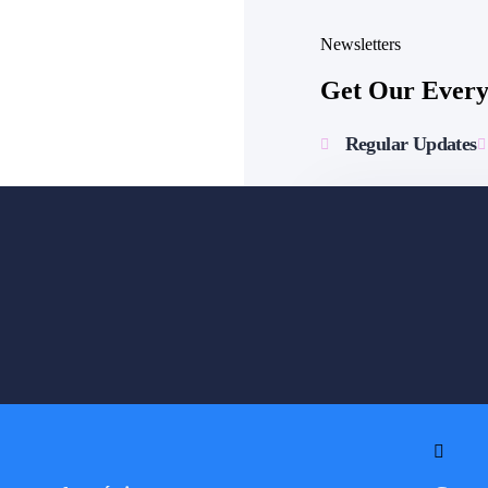
Newsletters
Get Our Every 
Regular Updates
[mc4wp_form id=302