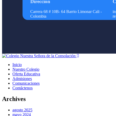
Dirección
C
Carrera 68 # 10B- 64 Barrio Limonar Cali -
i
Colombia
r
Inicio
Nuestro Colegio
Oferta Educativa
Admisiones
Comunicaciones
Contáctenos
Archives
agosto 2025
mayo 2024