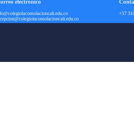
orreo electrónico
Conta
nfo@colegiolaconsolacioncali.edu.co
+57 310
ecepcion@colegiolaconsolacioncali.edu.co